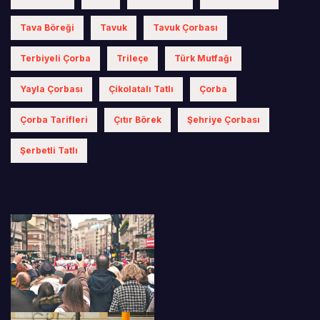
Tava Böreği
Tavuk
Tavuk Çorbası
Terbiyeli Çorba
Trileçe
Türk Mutfağı
Yayla Çorbası
Çikolatalı Tatlı
Çorba
Çorba Tarifleri
Çıtır Börek
Şehriye Çorbası
Şerbetli Tatlı