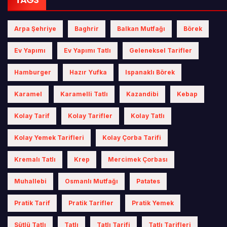
Arpa Şehriye
Baghrir
Balkan Mutfağı
Börek
Ev Yapımı
Ev Yapımı Tatlı
Geleneksel Tarifler
Hamburger
Hazır Yufka
Ispanaklı Börek
Karamel
Karamelli Tatlı
Kazandibi
Kebap
Kolay Tarif
Kolay Tarifler
Kolay Tatlı
Kolay Yemek Tarifleri
Kolay Çorba Tarifi
Kremalı Tatlı
Krep
Mercimek Çorbası
Muhallebi
Osmanlı Mutfağı
Patates
Pratik Tarif
Pratik Tarifler
Pratik Yemek
Sütlü Tatlı
Tatlı
Tatlı Tarifi
Tatlı Tarifleri